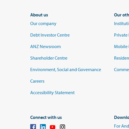
About us
Our oth
Our company
Institu
Debt Investor Centre
Private
ANZ Newsroom
Mobile 
Shareholder Centre
Residen
Environment, Social and Governance
Commerc
Careers
Accessibility Statement
Connect with us
Downlo
For And