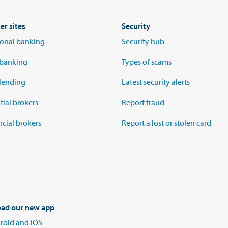
er sites
Security
tional banking
Security hub
 banking
Types of scams
lending
Latest security alerts
tial brokers
Report fraud
ial brokers
Report a lost or stolen card
ad our new app
roid and iOS