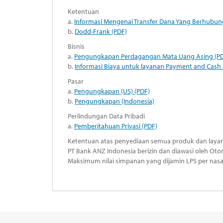
Ketentuan
a.
Informasi Mengenai Transfer Dana Yang Berhubung
b.
Dodd-Frank (PDF)
Bisnis
a.
Pengungkapan Perdagangan Mata Uang Asing (P
b.
Informasi Biaya untuk layanan Payment and Cash 
Pasar
a.
Pengungkapan (US) (PDF)
b.
Pengungkapan (Indonesia)
Perlindungan Data Pribadi
a.
Pemberitahuan Privasi (PDF)
Ketentuan atas penyediaan semua produk dan layan
PT Bank ANZ Indonesia berizin dan diawasi oleh Ot
Maksimum nilai simpanan yang dijamin LPS per nasa