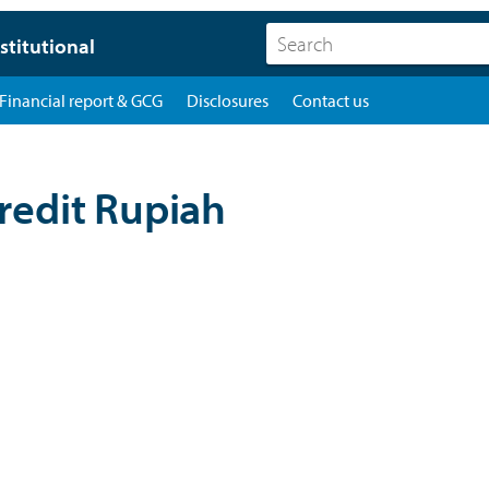
stitutional
Financial report & GCG
Disclosures
Contact us
redit Rupiah