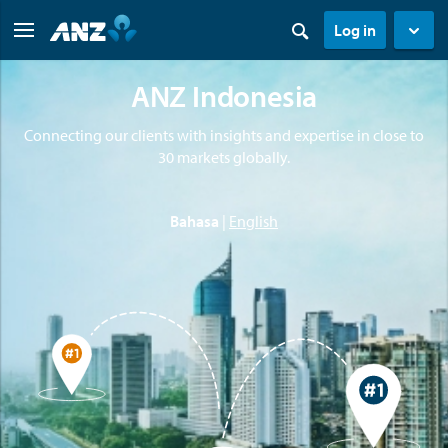
Log in
ANZ Indonesia
Connecting our clients with insights and expertise in close to
30 markets globally.
Bahasa
|
English