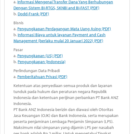
a.
Informasi Mengenai Transfer Dana Yang Berhubungan
Dengan Sistem BI-RTGS, SKNBI and BI-FAST (PDF)
b.
Dodd-Frank (PDF)
Bisnis
a.
Pengungkapan Perdagangan Mata Uang Asing (PDF)
b.
Informasi Biaya untuk layanan Payment and Cash
Management (berlaku mulai 20 Januari 2022) (PDF)
Pasar
a.
Pengungkapan (US) (PDF)
b.
Pengungkapan (Indonesia)
Perlindungan Data Pribadi
a.
Pemberitahuan Privasi (PDF)
Ketentuan atas penyediaan semua produk dan layanan
tunduk pada hukum dan peraturan negara Republik
Indonesia dan ketentuan perijinan perbankan PT Bank ANZ
Indonesia.
PT Bank ANZ Indonesia berizin dan diawasi oleh Otoritas
Jasa Keuangan (OJK) dan Bank Indonesia, serta merupakan
peserta penjaminan Lembaga Penjamin Simpanan (LPS).
Maksimum nilai simpanan yang dijamin LPS per nasabah
per bank adalah Rp 2 miliar. Untuk mengetahui Tingkat