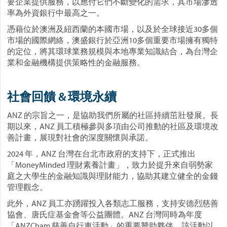
要企業提供服務，以應付它們不斷變化的需求，其市場滲透
率為外資銀行中最高之一。
憑藉位於澳洲及紐西蘭的本國市場，以及於全球接近30多個
市場的國際網絡，澳盛銀行於亞洲10多個重要市場擁有獨特
的定位，將其環球業務規模與本地專業知識結合，為台灣企
業和金融機構提供策略性的金融服務。
社會回饋 & 環境永續
ANZ 的宗旨之一，是協助我們所屬的社區持續茁壯發展。長
期以來，ANZ 員工積極參與多項由公司推動的社區及環境改
善計畫，展現對社會的深度關懷與承諾。
2024 年，ANZ 台灣在台北市政府的支持下，正式推出
「MoneyMinded 理財素養計畫」，致力於提升來自弱勢家
庭之大學生的金融知識與理財能力，協助其建立健全的金錢
管理觀念。
此外，ANZ 員工亦踴躍投入各類志工服務，支持安德烈慈善
協會、唐氏症基金會等公益團體。ANZ 台灣同時為年度
「ANZCham 慈善自行車活動」的重要贊助夥伴，該活動以